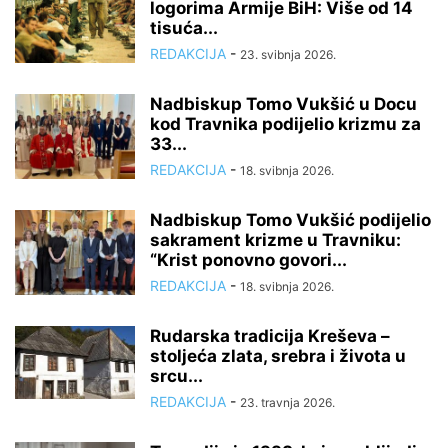
logorima Armije BiH: Više od 14
tisuća...
REDAKCIJA
-
23. svibnja 2026.
Nadbiskup Tomo Vukšić u Docu
kod Travnika podijelio krizmu za
33...
REDAKCIJA
-
18. svibnja 2026.
Nadbiskup Tomo Vukšić podijelio
sakrament krizme u Travniku:
“Krist ponovno govori...
REDAKCIJA
-
18. svibnja 2026.
Rudarska tradicija Kreševa –
stoljeća zlata, srebra i života u
srcu...
REDAKCIJA
-
23. travnja 2026.