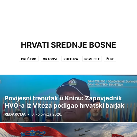
HRVATI SREDNJE BOSNE
DRUŠTVO
GRADOVI
KULTURA
POVIJEST
ŽUPE
Povijesni trenutak u Kninu: Zapovjednik
HVO-a iz Viteza podigao hrvatski barjak
REDAKCIJA
-
6. kolovoza 2026.