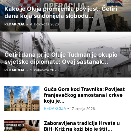
Kako je Oluja promijenila povijest: Četiri
dana koja su donijela slobodu...
REDAKCIJA
-
4. kolovoza 2026.
Četiri dana prije Oluje Tuđman je okupio
svjetske diplomate: Ovaj sastanak...
REDAKCIJA
-
2. kolovoza 2026.
Guča Gora kod Travnika: Povijest
franjevačkog samostana i crkve
koju je...
REDAKCIJA
-
17. srpnja 2026.
Zaboravljena tradicija Hrvata u
BiH: Križ na koži bio je štit...