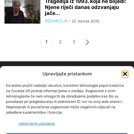
Tragedija iz 1993. koja ne blijedi:
Njene riječi danas odzvanjaju
jače...
REDAKCIJA
-
22. travnja 2026.
1
2
3
Upravljajte pristankom
Da bismo pružili najbolje iskustvo, koristimo tehnologije poput kolačića
za čuvanje i/ili pristup informacijama o uređaju. Suglasnost s ovim
tehnologijama će nam omogućiti da obrađujemo podatke kao što su
O NAMA
ponašanje pri pregledavanju ili jedinstveni ID-ovi na ovoj web stranici.
Nepristanak ili povlačenje suglasnosti može negativno utjecati na
određene karakteristike i funkcije.
PRATITE NAS
Upravljanje uslugama