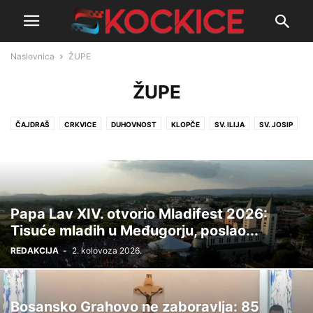
Naslovnica
ŽUPE
ŽUPE
ČAJDRAŠ
CRKVICE
DUHOVNOST
KLOPČE
SV. ILIJA
SV. JOSIP
Papa Lav XIV. otvorio Mladifest 2026:
Tisuće mladih u Međugorju, poslao...
REDAKCIJA
-
2. kolovoza 2026.
Bosansko Grahovo ne zaboravlja: 85