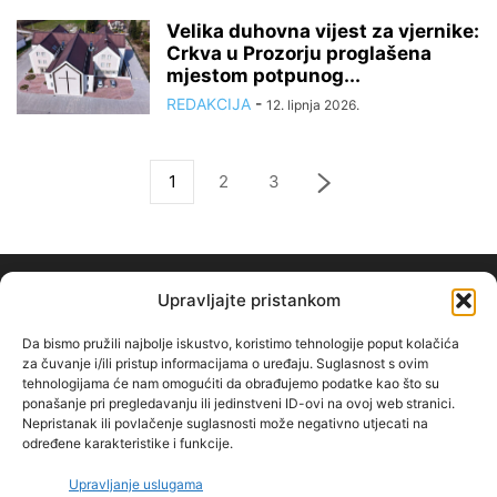
Velika duhovna vijest za vjernike:
Crkva u Prozorju proglašena
mjestom potpunog...
REDAKCIJA
-
12. lipnja 2026.
1
2
3
Upravljajte pristankom
Da bismo pružili najbolje iskustvo, koristimo tehnologije poput kolačića
za čuvanje i/ili pristup informacijama o uređaju. Suglasnost s ovim
tehnologijama će nam omogućiti da obrađujemo podatke kao što su
O NAMA
ponašanje pri pregledavanju ili jedinstveni ID-ovi na ovoj web stranici.
Nepristanak ili povlačenje suglasnosti može negativno utjecati na
određene karakteristike i funkcije.
PRATITE NAS
Upravljanje uslugama