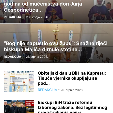
godina od mučeništva don Jurja
Gospodnetića...
REDAKCIJA
-
23. srpnja 2026.
“Bog nije napustio ovu župu”: Snažne riječi
biskupa Majića dirnule stotine...
REDAKCIJA
-
21. srpnja 2026.
Obiteljski dan u BiH na Kupresu:
Tisuće vjernika okupljaju se
pod...
REDAKCIJA
-
20. srpnja 2026.
Biskupi BiH traže reformu
Izbornog zakona: Bez legitimnog
predstavljanja nema