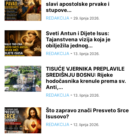
slavi apostolske prvake i
stupove...
REDAKCIJA
-
29. lipnja 2026.
Sveti Antun i Dijete Isus:
Tajanstvena vizija koja je
obilježila jednog...
REDAKCIJA
-
13. lipnja 2026.
TISUĆE VJERNIKA PREPLAVILE
SREDIŠNJU BOSNU: Rijeke
hodočasnika krenule prema sv.
Anti,...
REDAKCIJA
-
13. lipnja 2026.
Što zapravo znači Presveto Srce
Isusovo?
REDAKCIJA
-
12. lipnja 2026.