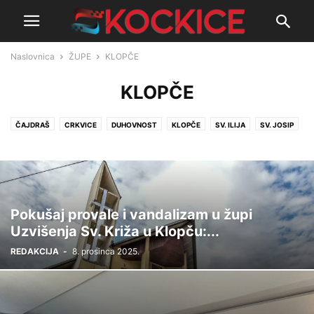
Naslovnica
ŽUPE
KLOPČE
KLOPČE
ČAJDRAŠ
CRKVICE
DUHOVNOST
KLOPČE
SV. ILIJA
SV. JOSIP
Pokušaj provale i vandalizam u župi
Uzvišenja Sv. Križa u Klopču:...
REDAKCIJA
-
8. prosinca 2025.