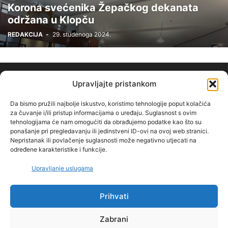
Korona svećenika Žepačkog dekanata
održana u Klopču
REDAKCIJA
-
29. studenoga 2024.
Upravljajte pristankom
Da bismo pružili najbolje iskustvo, koristimo tehnologije poput kolačića
za čuvanje i/ili pristup informacijama o uređaju. Suglasnost s ovim
tehnologijama će nam omogućiti da obrađujemo podatke kao što su
O NAMA
ponašanje pri pregledavanju ili jedinstveni ID-ovi na ovoj web stranici.
Nepristanak ili povlačenje suglasnosti može negativno utjecati na
određene karakteristike i funkcije.
PRATITE NAS
Upravljanje uslugama
Prihvati
IMPRESSUM
Politika privatnosti
PRAVILA KORIŠTENJA
Zabrani
O NAMA