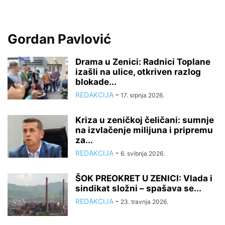
Gordan Pavlović
Drama u Zenici: Radnici Toplane
izašli na ulice, otkriven razlog
blokade...
REDAKCIJA
-
17. srpnja 2026.
Kriza u zeničkoj čeličani: sumnje
na izvlačenje milijuna i pripremu
za...
REDAKCIJA
-
6. svibnja 2026.
ŠOK PREOKRET U ZENICI: Vlada i
sindikat složni – spašava se...
REDAKCIJA
-
23. travnja 2026.