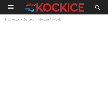
Naslovnica
Oznake
Gordan Pavlović