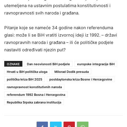
utemeljena na ustavnim postulatima konstitutivnosti i
ravnopravnosti svih naroda i građana.
Pitanje koje se nameće 34 godine nakon referenduma
glasi: može li se BiH vratiti izvornoj ideji iz 1992. – državi
ravnopravnih naroda i građana – ili će političke podjele
nastaviti određivati njezin put?
OZNAKE
Dan neovisnosti BiH podjele
europske integracije BiH
Hrvati u BiH politička uloga
Milorad Dodik presuda
politička kriza BiH 2025
postdaytonska kriza Bosne i Hercegovine
ravnopravnost konstitutivnih naroda
referendum 1992 Bosna i Hercegovina
Republika Srpska zabrana institucija