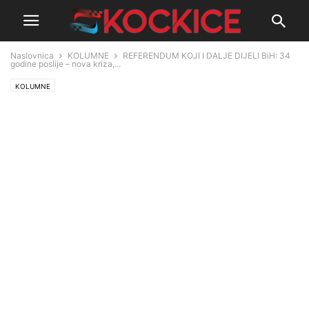
Naslovnica
KOLUMNE
REFERENDUM KOJI I DALJE DIJELI BiH: 34
godine poslije – nova kriza,...
KOLUMNE