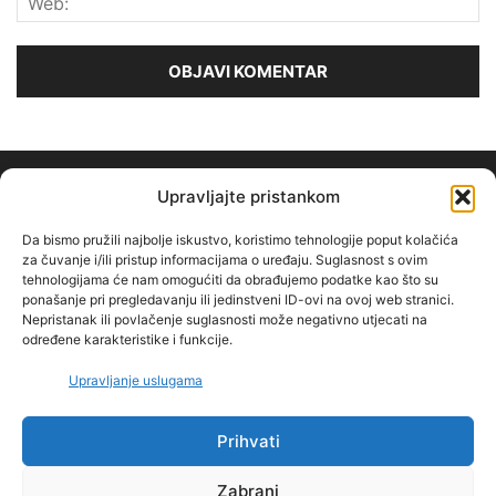
Upravljajte pristankom
Da bismo pružili najbolje iskustvo, koristimo tehnologije poput kolačića
za čuvanje i/ili pristup informacijama o uređaju. Suglasnost s ovim
tehnologijama će nam omogućiti da obrađujemo podatke kao što su
O NAMA
ponašanje pri pregledavanju ili jedinstveni ID-ovi na ovoj web stranici.
Nepristanak ili povlačenje suglasnosti može negativno utjecati na
određene karakteristike i funkcije.
PRATITE NAS
Upravljanje uslugama
Prihvati
IMPRESSUM
Politika privatnosti
PRAVILA KORIŠTENJA
Zabrani