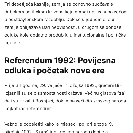
Tri desetljeća kasnije, zemlja se ponovno suočava s
dubokom političkom krizom, koju mnogi nazivaju najvećom
u postdaytonskom razdoblju. Dok se u jednom dijelu
zemlje obilježava Dan neovisnosti, u drugom se donose
odluke koje dodatno produbljuju institucionalne i političke
podjele.
Referendum 1992: Povijesna
odluka i početak nove ere
Prije 34 godine, 29. veljače i 1. ožujka 1992., građani BiH
izjasnili su se o samostalnosti države. Većinu glasova “za”
dali su Hrvati i Bošnjaci, dok je najveći dio srpskog naroda
bojkotirao referendum.
Važno je podsjetiti kako je mjesec i pol prije toga, 9.
siječnja 1992., Skupština srpskog naroda donijela