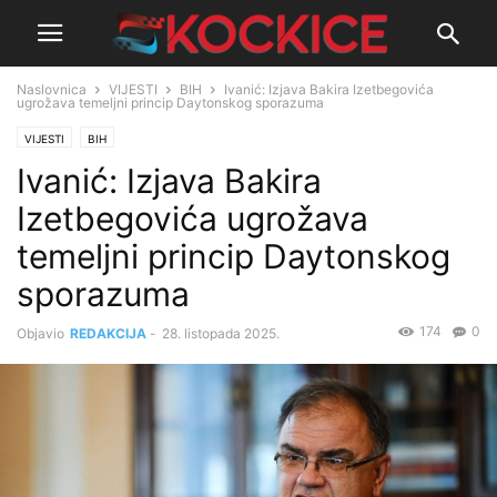
Naslovnica
VIJESTI
BIH
Ivanić: Izjava Bakira Izetbegovića
ugrožava temeljni princip Daytonskog sporazuma
VIJESTI
BIH
Ivanić: Izjava Bakira
Izetbegovića ugrožava
temeljni princip Daytonskog
sporazuma
174
0
Objavio
REDAKCIJA
-
28. listopada 2025.