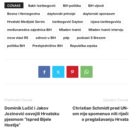
OZNAKE
Bakir Izetbegović
BiH politika
BiH vijesti
Bosna i Hercegovina
daytonski principi
daytonski sporazum
Hrvatski Medijski Servis
Izetbegović Dayton
izjava Izetbegovića
međunarodna zajednica BiH
Mladen Ivanić
Mladen Ivanić intervju
nova vlast RS
odnosi u BiH
pdp
podcast S Brezom
politika BiH
Predsjedništvo BiH
Republika srpska
Prethodni članak
Sljedeći članak
Dominik Lučić i Jakov
Christian Schmidt pred UN-
Jozinović osvojili Hrvatsku
om nije spomenuo niti riječi
pjesmom “Ispred Bijele
o preglašavanju Hrvata
Hostije”