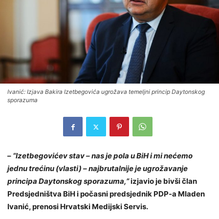
Ivanić: Izjava Bakira Izetbegovića ugrožava temeljni princip Daytonskog
sporazuma
–
“Izetbegovićev stav – nas je pola u BiH i mi nećemo
jednu trećinu (vlasti) – najbrutalnije je ugrožavanje
principa Daytonskog sporazuma,”
izjavio je bivši član
Predsjedništva BiH i počasni predsjednik PDP-a Mladen
Ivanić, prenosi Hrvatski Medijski Servis.