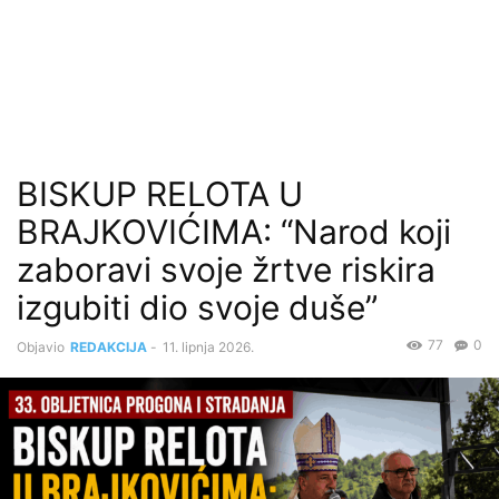
BISKUP RELOTA U
BRAJKOVIĆIMA: “Narod koji
zaboravi svoje žrtve riskira
izgubiti dio svoje duše”
77
0
Objavio
REDAKCIJA
-
11. lipnja 2026.