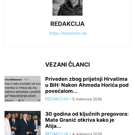
REDAKCIJA
https://kockicetv.ba
VEZANI ČLANCI
Priveden zbog prijetnji Hrvatima
u BiH: Nakon Ahmeda Horića pod
povećalom...
REDAKCIJA
-
5. kolovoza 2026.
30 godina od ključnih pregovora:
Mate Granić otkriva kako je
Alija...
REDAKCIJA
-
4. kolovoza 2026.