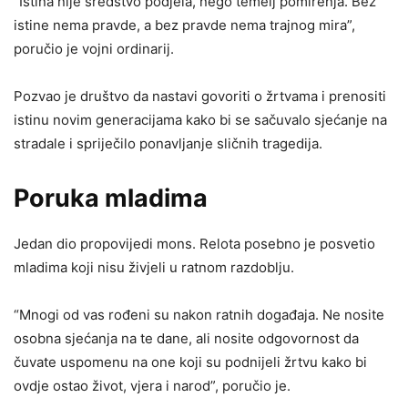
“Istina nije sredstvo podjela, nego temelj pomirenja. Bez
istine nema pravde, a bez pravde nema trajnog mira”,
poručio je vojni ordinarij.
Pozvao je društvo da nastavi govoriti o žrtvama i prenositi
istinu novim generacijama kako bi se sačuvalo sjećanje na
stradale i spriječilo ponavljanje sličnih tragedija.
Poruka mladima
Jedan dio propovijedi mons. Relota posebno je posvetio
mladima koji nisu živjeli u ratnom razdoblju.
“Mnogi od vas rođeni su nakon ratnih događaja. Ne nosite
osobna sjećanja na te dane, ali nosite odgovornost da
čuvate uspomenu na one koji su podnijeli žrtvu kako bi
ovdje ostao život, vjera i narod”, poručio je.