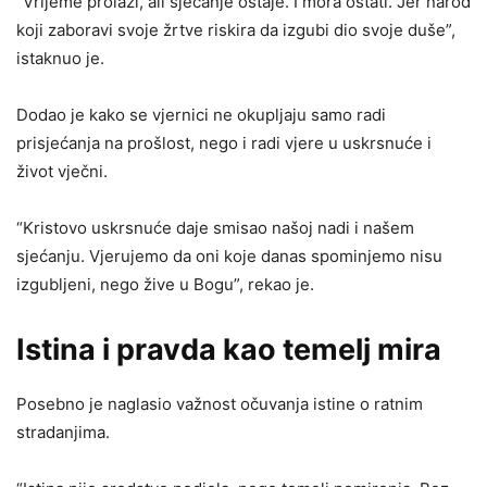
“Vrijeme prolazi, ali sjećanje ostaje. I mora ostati. Jer narod
koji zaboravi svoje žrtve riskira da izgubi dio svoje duše”,
istaknuo je.
Dodao je kako se vjernici ne okupljaju samo radi
prisjećanja na prošlost, nego i radi vjere u uskrsnuće i
život vječni.
“Kristovo uskrsnuće daje smisao našoj nadi i našem
sjećanju. Vjerujemo da oni koje danas spominjemo nisu
izgubljeni, nego žive u Bogu”, rekao je.
Istina i pravda kao temelj mira
Posebno je naglasio važnost očuvanja istine o ratnim
stradanjima.