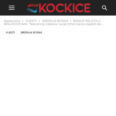
Naslovnica
VIJESTI
SREDNJA BOSNA
BISKUP RELOTA U
BRAJKOVIĆIMA: “Narod koji zaboravi svoje žrtve riskira izgubiti dio...
VIJESTI
SREDNJA BOSNA