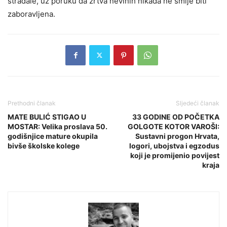
stradale, uz poruku da žrtva nevinih nikada ne smije biti
zaboravljena.
Prethodni članak
Sljedeći članak
MATE BULIĆ STIGAO U
33 GODINE OD POČETKA
MOSTAR: Velika proslava 50.
GOLGOTE KOTOR VAROŠI:
godišnjice mature okupila
Sustavni progon Hrvata,
bivše školske kolege
logori, ubojstva i egzodus
koji je promijenio povijest
kraja