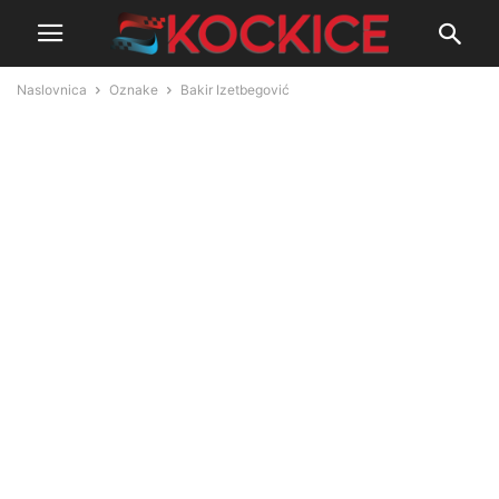
Naslovnica
Oznake
Bakir Izetbegović