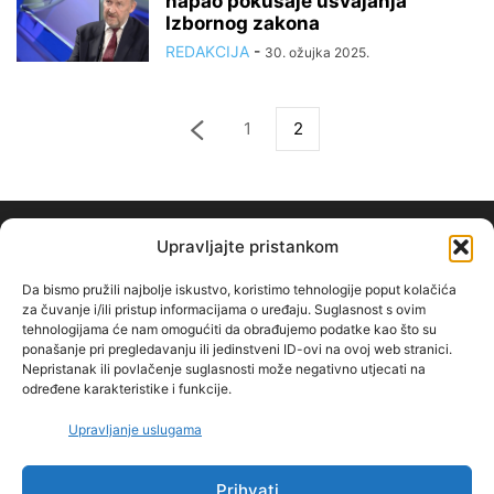
napao pokušaje usvajanja
Izbornog zakona
REDAKCIJA
-
30. ožujka 2025.
1
2
Upravljajte pristankom
Da bismo pružili najbolje iskustvo, koristimo tehnologije poput kolačića
za čuvanje i/ili pristup informacijama o uređaju. Suglasnost s ovim
tehnologijama će nam omogućiti da obrađujemo podatke kao što su
O NAMA
ponašanje pri pregledavanju ili jedinstveni ID-ovi na ovoj web stranici.
Nepristanak ili povlačenje suglasnosti može negativno utjecati na
određene karakteristike i funkcije.
PRATITE NAS
Upravljanje uslugama
Prihvati