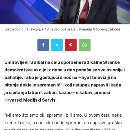
Izetbegović na (svojoj) FTV napao pokušaje usvajanja Izbornog zakona
Umirovljeni radikal na čelu oporbene radikalne Stranke
demokratske akcije iz dana u dan ponaša se sve osionije i
bahatije. Tako je gostujući sinoć na Hayat televiziji na
pitanje dokle je spreman ići i koji ustupak napraviti kada
je u pitanju Izborni zakon, kazao – nikakav, prenosi
Hrvatski Medijski Servis.
“Mi smo što smo bili spremni, bili smo. U ovom času neka
krene Trojka, a i oni ako budu spremni da naprave grešku