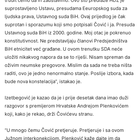
trudit ćemo da ih zaustavimo. Ovo što predlaže HDZ je
suprostavljeno Ustavu, presudama Eeuropskog suda za
ljudska prava, Ustavnog suda BiH. Ovaj prijedlog je čak
suprotan i sporazumu koji smo potpisali Čović i ja. Presuda
Ustavnog suda BiH iz 2000. godine. Moj otac je pokrenuo
konstitutivnost. Ne predstavljaju članovi Predsjedništva
BiH etnicitet već građane. U ovom trenutku SDA neće
uložiti nikakvog napora da se to riješi. Nisam spreman da
oživim neumske pregovore. Mislim da sada ne treba ništa
raditi, ovo je jedno nenormalno stanje. Poslije izbora, kada
bude nova konstelacija”, istakao je.
Izetbegović je kazao da je i prije desetak dana imao duži
razgovor s premijerom Hrvatske Andrejom Plenkovićem
koji, kako je rekao, drži Čovićevu stranu.
“U mnogo čemu Čović pretjeruje. Pretjeruje i sa ovom
Južnom interkonekcijom. Plenković kaže dajte im da