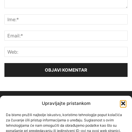
Upravljajte pristankom
Da bismo pružili najbolje iskustvo, koristimo tehnologije poput kolačića
za čuvanje i/ili pristup informacijama o uređaju. Suglasnost s ovim
tehnologijama će nam omogućiti da obrađujemo podatke kao što su
O NAMA
ponašanje pri pregledavanju ili jedinstveni ID-ovi na ovoj web stranici.