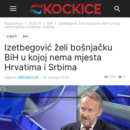
Naslovnica
VIJESTI
BIH
Izetbegović želi bošnjačku BiH u kojoj
nema mjesta Hrvatima i Srbima
VIJESTI
BIH
Izetbegović želi bošnjačku
BiH u kojoj nema mjesta
Hrvatima i Srbima
219
0
Objavio
REDAKCIJA
-
14. travnja 2025.