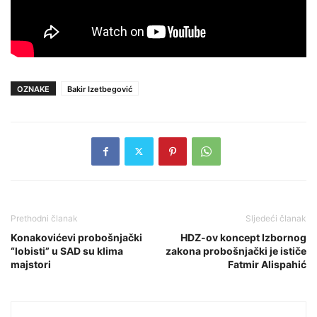
OZNAKE
Bakir Izetbegović
Prethodni članak
Sljedeći članak
Konakovićevi probošnjački
HDZ-ov koncept Izbornog
“lobisti” u SAD su klima
zakona probošnjački je ističe
majstori
Fatmir Alispahić