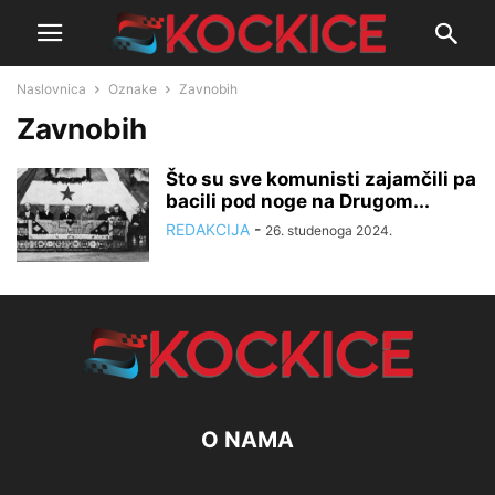
Naslovnica
Oznake
Zavnobih
Zavnobih
Što su sve komunisti zajamčili pa
bacili pod noge na Drugom...
REDAKCIJA
-
26. studenoga 2024.
O NAMA