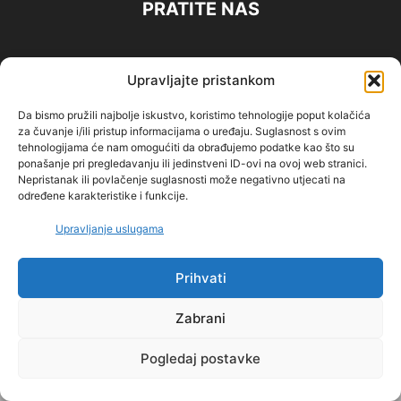
PRATITE NAS
Upravljajte pristankom
IMPRESSUM
Politika privatnosti
PRAVILA KORIŠTENJA
Da bismo pružili najbolje iskustvo, koristimo tehnologije poput kolačića
O NAMA
za čuvanje i/ili pristup informacijama o uređaju. Suglasnost s ovim
tehnologijama će nam omogućiti da obrađujemo podatke kao što su
ponašanje pri pregledavanju ili jedinstveni ID-ovi na ovoj web stranici.
©
Nepristanak ili povlačenje suglasnosti može negativno utjecati na
određene karakteristike i funkcije.
Upravljanje uslugama
Prihvati
Zabrani
Pogledaj postavke