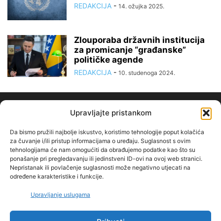
REDAKCIJA
-
14. ožujka 2025.
Zlouporaba državnih institucija
za promicanje “građanske”
političke agende
REDAKCIJA
-
10. studenoga 2024.
Upravljajte pristankom
Da bismo pružili najbolje iskustvo, koristimo tehnologije poput kolačića
za čuvanje i/ili pristup informacijama o uređaju. Suglasnost s ovim
tehnologijama će nam omogućiti da obrađujemo podatke kao što su
O NAMA
ponašanje pri pregledavanju ili jedinstveni ID-ovi na ovoj web stranici.
Nepristanak ili povlačenje suglasnosti može negativno utjecati na
određene karakteristike i funkcije.
PRATITE NAS
Upravljanje uslugama