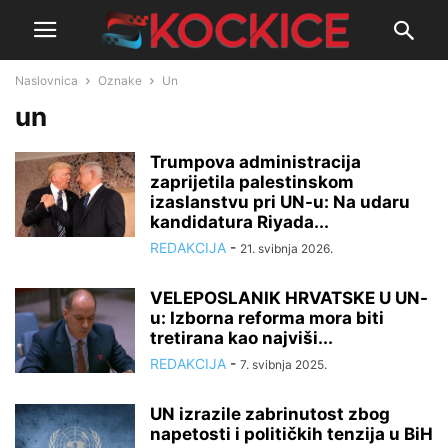
Naslovnica
Oznake
Un
un
Trumpova administracija
zaprijetila palestinskom
izaslanstvu pri UN-u: Na udaru
kandidatura Riyada...
REDAKCIJA
-
21. svibnja 2026.
VELEPOSLANIK HRVATSKE U UN-
u: Izborna reforma mora biti
tretirana kao najviši...
REDAKCIJA
-
7. svibnja 2025.
UN izrazile zabrinutost zbog
napetosti i političkih tenzija u BiH