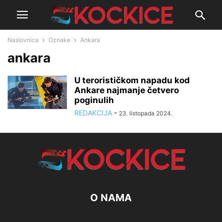
Naslovnica
Oznake
Ankara
ankara
U terorističkom napadu kod
Ankare najmanje četvero
poginulih
REDAKCIJA
-
23. listopada 2024.
O NAMA