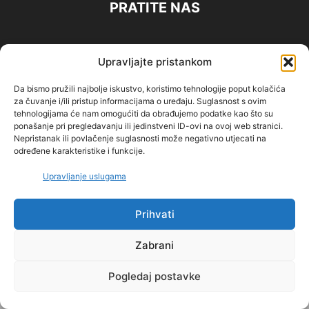
PRATITE NAS
Upravljajte pristankom
IMPRESSUM
Politika privatnosti
PRAVILA KORIŠTENJA
Da bismo pružili najbolje iskustvo, koristimo tehnologije poput kolačića
O NAMA
za čuvanje i/ili pristup informacijama o uređaju. Suglasnost s ovim
tehnologijama će nam omogućiti da obrađujemo podatke kao što su
ponašanje pri pregledavanju ili jedinstveni ID-ovi na ovoj web stranici.
©
Nepristanak ili povlačenje suglasnosti može negativno utjecati na
određene karakteristike i funkcije.
Upravljanje uslugama
Prihvati
Zabrani
Pogledaj postavke