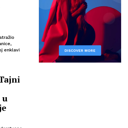
e
atražio
anice,
j enklavi
Tajni
 u
je