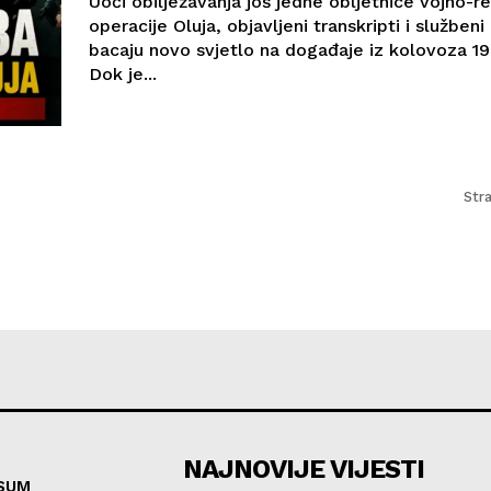
Uoči obilježavanja još jedne obljetnice vojno-r
operacije Oluja, objavljeni transkripti i služben
bacaju novo svjetlo na događaje iz kolovoza 19
Dok je...
Str
NAJNOVIJE VIJESTI
SUM