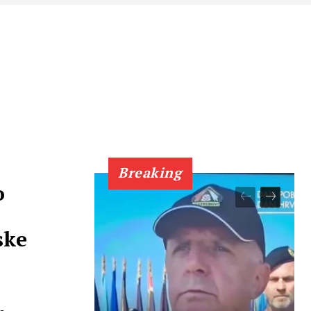
Breaking
o
ske