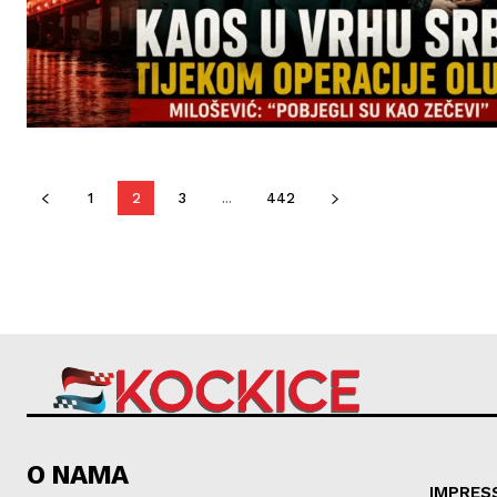
1
2
3
...
442
O NAMA
IMPRES