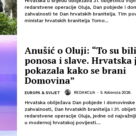
Hrvatska u srijedu obilježava 31. obljetnicu voj
redarstvene operacije Oluja, Dan pobjede i do
zahvalnosti te Dan hrvatskih branitelja. Tim 
ministar hrvatskih branitelja Tomo...
Anušić o Oluji: “To su bil
ponosa i slave. Hrvatska 
pokazala kako se brani
Domovina”
REDAKCIJA
-
5. Kolovoza 2026.
EUROPA & SVIJET
Hrvatska obilježava Dan pobjede i domovinske
zahvalnosti, Dan hrvatskih branitelja i 31. oblje
redarstvene operacije Oluja, jedne od najvažnij
u modernoj hrvatskoj povijesti....