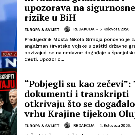
upozorava na sigurnosn
rizike u BiH
REDAKCIJA
-
5. Kolovoza 2026.
EUROPA & SVIJET
Predsjednik Mosta Nikola Grmoja ponovno je z
angažman Hrvatske vojske u zaštiti državne gr
pozivajući se na nedavne događaje u španjolsko
Ceuti. Upozorio...
“Pobjegli su kao zečevi”: 
dokumenti i transkripti
otkrivaju što se događalo
vrhu Krajine tijekom Olu
REDAKCIJA
-
4. Kolovoza 2026.
EUROPA & SVIJET