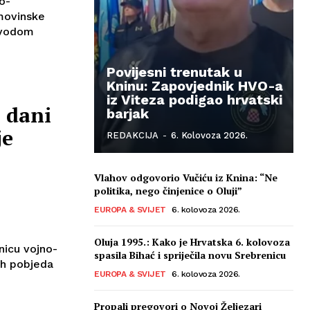
no-
movinske
povodom
Povijesni trenutak u
Kninu: Zapovjednik HVO-a
iz Viteza podigao hrvatski
i dani
barjak
je
REDAKCIJA
-
6. Kolovoza 2026.
Vlahov odgovorio Vučiću iz Knina: “Ne
politika, nego činjenice o Oluji”
EUROPA & SVIJET
6. kolovoza 2026.
Oluja 1995.: Kako je Hrvatska 6. kolovoza
tnicu vojno-
spasila Bihać i spriječila novu Srebrenicu
ih pobjeda
EUROPA & SVIJET
6. kolovoza 2026.
Propali pregovori o Novoj Željezari