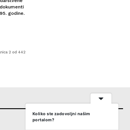
edarstvene
i dokumenti
95. godine.
anica 2 od 442
Koliko ste zadovoljni našim
portalom?
PRETPLATI SE