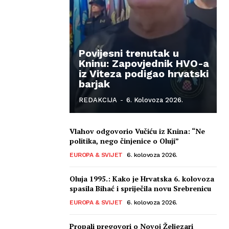
Povijesni trenutak u
Kninu: Zapovjednik HVO-a
iz Viteza podigao hrvatski
barjak
REDAKCIJA
-
6. Kolovoza 2026.
Vlahov odgovorio Vučiću iz Knina: “Ne
politika, nego činjenice o Oluji”
EUROPA & SVIJET
6. kolovoza 2026.
Oluja 1995.: Kako je Hrvatska 6. kolovoza
spasila Bihać i spriječila novu Srebrenicu
EUROPA & SVIJET
6. kolovoza 2026.
Propali pregovori o Novoj Željezari